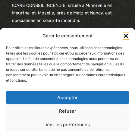
ICARE CONSEIL INCENDIE, située à Minorville en
Meurthe-et-Moselle, près de Metz et Nancy, est
spécialisée en sécurité incendie.
Nous proposons des solutions complètes : éclairage
Gérer le consentement
de sécurité, poteaux incendie, extincteurs,
détection/alarme, désenfumage et systèmes
Pour offrir les meilleures expériences, nous utilisons des technologies
telles que les cookies pour stocker et/ou accéder aux informations des
hydrauliques.
appareils. Le fait de consentir à ces technologies nous permettra de
traiter des données telles que le comportement de navigation ou les ID
Nos services incluent également l’audit et la veille
uniques sur ce site. Le fait de ne pas consentir ou de retirer son
réglementaire, ainsi que la signalétique et les plans
consentement peut avoir un effet négatif sur certaines caractéristiques
et fonctions.
de sécurité. Notre expertise garantit des solutions
innovantes, conformes aux normes pour une
protection optimale.
Accepter
Refuser
Voir les préférences
© 2024 SAS au capital de 40 000 € | SIRET : 984351973 00024