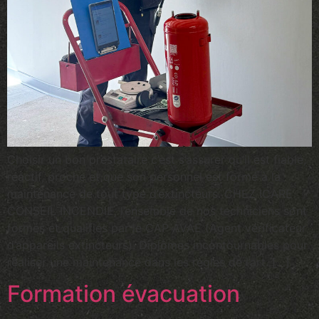
Choisir un bon prestataire c’est s’assurer qu’il est fiable,
réactif, proche et que son personnel est formé à la
maintenance de tout type d’extincteurs. CHEZ ICARE
CONSEIL INCENDIE, l’ensemble de nos techniciens sont
formés et qualifiés par le CAP AVAE (Agent vérificateur
d’appareils extincteurs). Diplômes incontournables pour
réaliser une maintenance dans les règles de l’art. […]
Formation évacuation