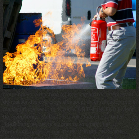
Notre nouvelle machine à fumer est arrivée !Permettant
de réaliser des exercices d’évacuation en situation réelle
mais en toute sécurité, ICARE CONSEIL INCENDIE vient
de réceptionner sa toute nouvelle machine à fumer
(idéal dans les petits ou grands volumes). Les
formations réalisées par ICARE CONSEIL INCENDIE