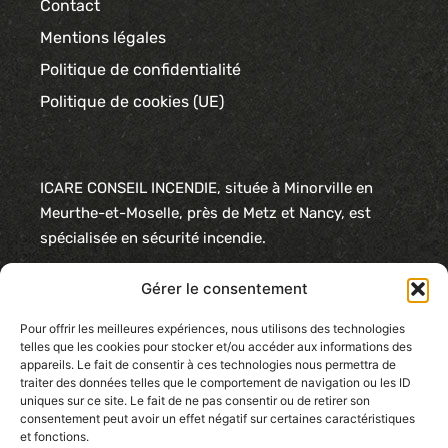
Contact
Mentions légales
Politique de confidentialité
Politique de cookies (UE)
ICARE CONSEIL INCENDIE, située à Minorville en
Meurthe-et-Moselle, près de Metz et Nancy, est
spécialisée en sécurité incendie.
Nous proposons des solutions complètes : éclairage
Gérer le consentement
de sécurité, poteaux incendie, extincteurs,
détection/alarme, désenfumage et systèmes
Pour offrir les meilleures expériences, nous utilisons des technologies
telles que les cookies pour stocker et/ou accéder aux informations des
hydrauliques.
appareils. Le fait de consentir à ces technologies nous permettra de
traiter des données telles que le comportement de navigation ou les ID
Nos services incluent également l’audit et la veille
uniques sur ce site. Le fait de ne pas consentir ou de retirer son
réglementaire, ainsi que la signalétique et les plans
consentement peut avoir un effet négatif sur certaines caractéristiques
et fonctions.
de sécurité. Notre expertise garantit des solutions