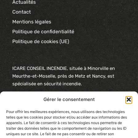
Actualités
Contact
Mentions légales
Politique de confidentialité
Politique de cookies (UE)
ICARE CONSEIL INCENDIE, située à Minorville en
Meurthe-et-Moselle, près de Metz et Nancy, est
spécialisée en sécurité incendie.
Nous proposons des solutions complètes : éclairage
Gérer le consentement
de sécurité, poteaux incendie, extincteurs,
détection/alarme, désenfumage et systèmes
Pour offrir les meilleures expériences, nous utilisons des technologies
telles que les cookies pour stocker et/ou accéder aux informations des
hydrauliques.
appareils. Le fait de consentir à ces technologies nous permettra de
traiter des données telles que le comportement de navigation ou les ID
Nos services incluent également l’audit et la veille
uniques sur ce site. Le fait de ne pas consentir ou de retirer son